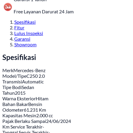
Free Layanan Darurat 24 Jam
Spesifikasi
Fitur
Lulus Inspeksi
Garansi
Showroom
Spesifikasi
Merk
Mercedes-Benz
Model/Tipe
C250 2.0
Transmisi
Automatic
Tipe Bodi
Sedan
Tahun
2015
Warna Eksterior
Hitam
Bahan Bakar
Bensin
Odometer
61.231 Km
Kapasitas Mesin
2.000 cc
Pajak Berlaku Sampai
24/06/2024
Km Service Terakhir
-
Tanggal Servis Terakhir
-