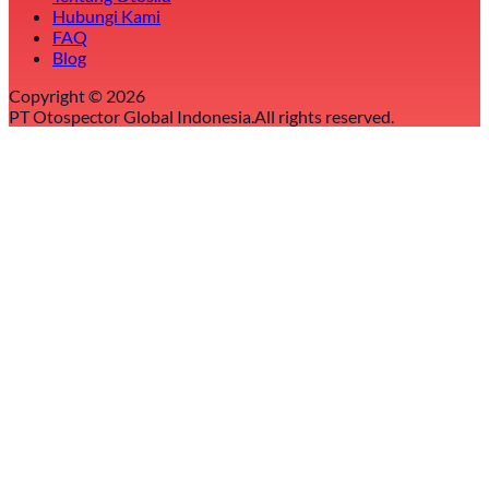
Hubungi Kami
FAQ
Blog
Copyright ©
2026
PT Otospector Global Indonesia.
All rights reserved.