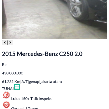
2015 Mercedes-Benz C250 2.0
Rp
430.000.000
61.231
Km
|
A/T
|
genap
|
jakarta utara
TUNAI
Lulus 150+ Titik Inspeksi
Garansi 1 Tahun