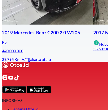
2019 Mercedes-Benz C200 2.0 W205
2017 Me
Rp
Hubun
55.603
K
440.000.000
39.795
Km
|
A/T
|
jakarta utara
INFORMASI
Tentang Otos.id