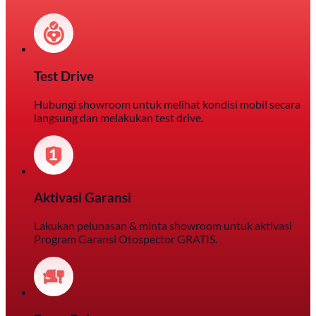
Test Drive
Hubungi showroom untuk melihat kondisi mobil secara
langsung dan melakukan test drive.
Aktivasi Garansi
Lakukan pelunasan & minta showroom untuk aktivasi
Program Garansi Otospector GRATIS.