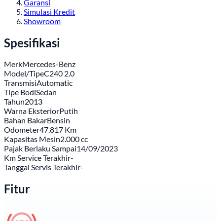
Garansi
Simulasi Kredit
Showroom
Spesifikasi
Merk
Mercedes-Benz
Model/Tipe
C240 2.0
Transmisi
Automatic
Tipe Bodi
Sedan
Tahun
2013
Warna Eksterior
Putih
Bahan Bakar
Bensin
Odometer
47.817 Km
Kapasitas Mesin
2.000 cc
Pajak Berlaku Sampai
14/09/2023
Km Service Terakhir
-
Tanggal Servis Terakhir
-
Fitur