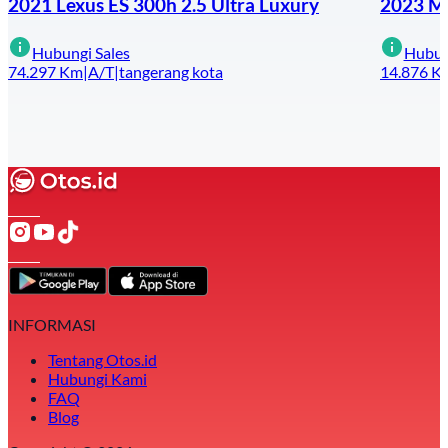
2021 Lexus ES 300h 2.5 Ultra Luxury
2023 Me
Hubungi Sales
Hubun
74.297
Km
|
A/T
|
tangerang kota
14.876
K
INFORMASI
Tentang Otos.id
Hubungi Kami
FAQ
Blog