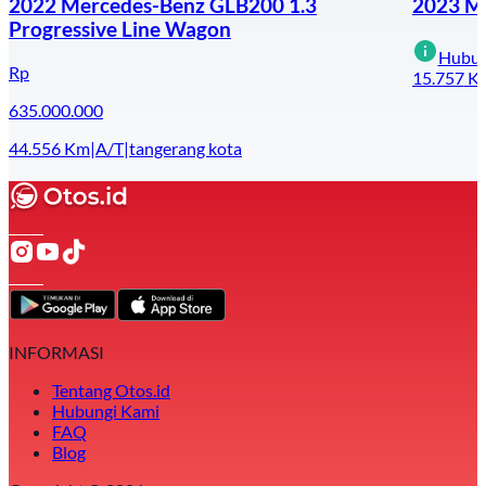
2022 Mercedes-Benz GLB200 1.3
2023 Ma
Progressive Line Wagon
Hubun
Rp
15.757
K
635.000.000
44.556
Km
|
A/T
|
tangerang kota
INFORMASI
Tentang Otos.id
Hubungi Kami
FAQ
Blog