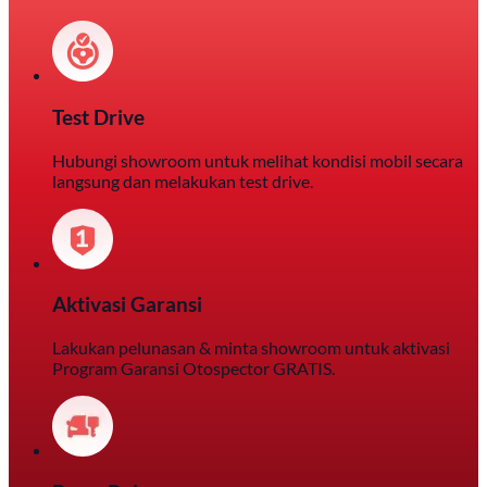
Test Drive
Hubungi showroom untuk melihat kondisi mobil secara
langsung dan melakukan test drive.
Aktivasi Garansi
Lakukan pelunasan & minta showroom untuk aktivasi
Program Garansi Otospector GRATIS.