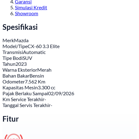
Garansi
Simulasi Kredit
Showroom
Spesifikasi
Merk
Mazda
Model/Tipe
CX-60 3.3 Elite
Transmisi
Automatic
Tipe Bodi
SUV
Tahun
2023
Warna Eksterior
Merah
Bahan Bakar
Bensin
Odometer
7.562 Km
Kapasitas Mesin
3.300 cc
Pajak Berlaku Sampai
02/09/2026
Km Service Terakhir
-
Tanggal Servis Terakhir
-
Fitur