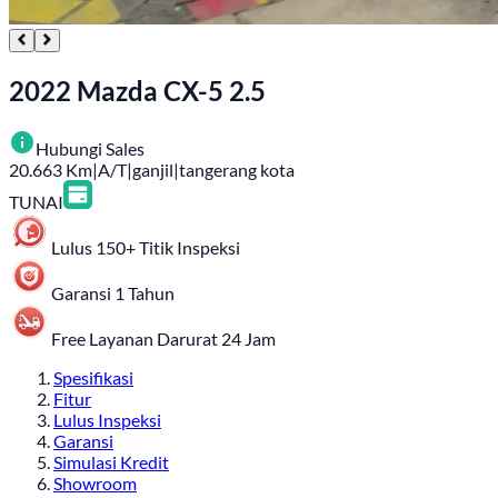
2022 Mazda CX-5 2.5
Hubungi Sales
20.663
Km
|
A/T
|
ganjil
|
tangerang kota
TUNAI
Lulus 150+ Titik Inspeksi
Garansi 1 Tahun
Free Layanan Darurat 24 Jam
Spesifikasi
Fitur
Lulus Inspeksi
Garansi
Simulasi Kredit
Showroom