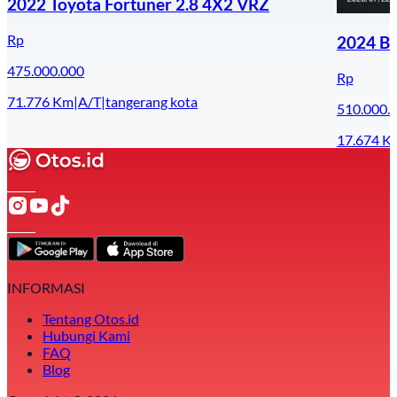
2022 Toyota Fortuner 2.8 4X2 VRZ
Rp
2024 Ba
475.000.000
Rp
71.776
Km
|
A/T
|
tangerang kota
510.000.
17.674
K
INFORMASI
Tentang Otos.id
Hubungi Kami
FAQ
Blog