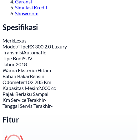
Garansi
Simulasi Kredit
Showroom
Spesifikasi
Merk
Lexus
Model/Tipe
RX 300 2.0 Luxury
Transmisi
Automatic
Tipe Bodi
SUV
Tahun
2018
Warna Eksterior
Hitam
Bahan Bakar
Bensin
Odometer
102.285 Km
Kapasitas Mesin
2.000 cc
Pajak Berlaku Sampai
Km Service Terakhir
-
Tanggal Servis Terakhir
-
Fitur