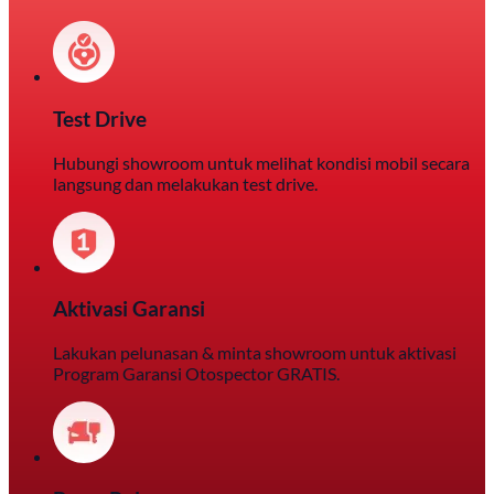
Test Drive
Hubungi showroom untuk melihat kondisi mobil secara
langsung dan melakukan test drive.
Aktivasi Garansi
Lakukan pelunasan & minta showroom untuk aktivasi
Program Garansi Otospector GRATIS.