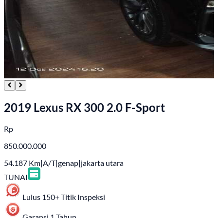
2019 Lexus RX 300 2.0 F-Sport
Rp
850.000.000
54.187
Km
|
A/T
|
genap
|
jakarta utara
TUNAI
Lulus 150+ Titik Inspeksi
Garansi 1 Tahun