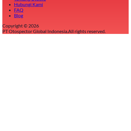
Hubungi Kami
FAQ
Blog
Copyright ©
2026
PT Otospector Global Indonesia.
All rights reserved.