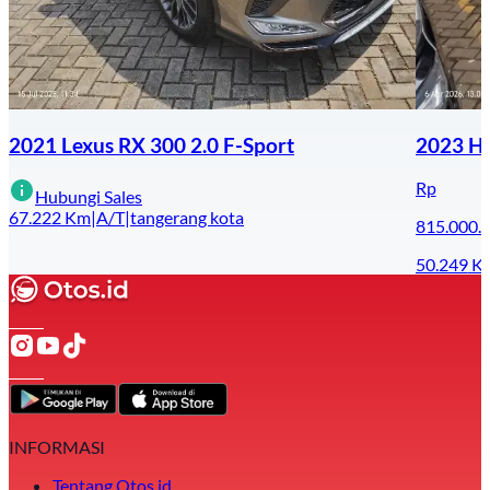
2021 Lexus RX 300 2.0 F-Sport
2023 Hy
Rp
Hubungi Sales
67.222
Km
|
A/T
|
tangerang kota
815.000.
50.249
K
INFORMASI
Tentang Otos.id