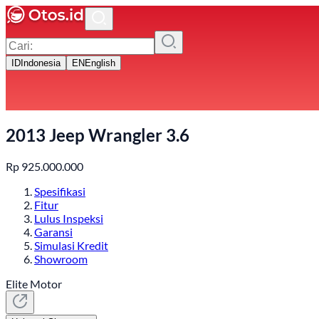
ID
Indonesia
EN
English
2013 Jeep Wrangler 3.6
Rp
925.000.000
Spesifikasi
Fitur
Lulus Inspeksi
Garansi
Simulasi Kredit
Showroom
Elite Motor