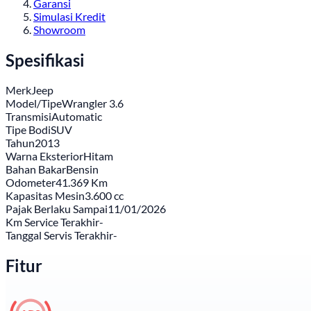
Garansi
Simulasi Kredit
Showroom
Spesifikasi
Merk
Jeep
Model/Tipe
Wrangler 3.6
Transmisi
Automatic
Tipe Bodi
SUV
Tahun
2013
Warna Eksterior
Hitam
Bahan Bakar
Bensin
Odometer
41.369 Km
Kapasitas Mesin
3.600 cc
Pajak Berlaku Sampai
11/01/2026
Km Service Terakhir
-
Tanggal Servis Terakhir
-
Fitur