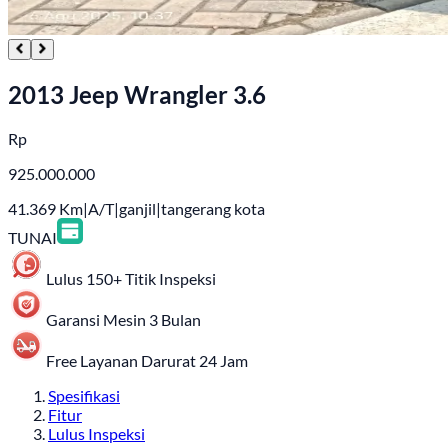
2013 Jeep Wrangler 3.6
Rp
925.000.000
41.369
Km
|
A/T
|
ganjil
|
tangerang kota
TUNAI
Lulus 150+ Titik Inspeksi
Garansi Mesin 3 Bulan
Free Layanan Darurat 24 Jam
Spesifikasi
Fitur
Lulus Inspeksi