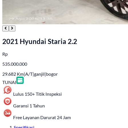
2021 Hyundai Staria 2.2
Rp
535.000.000
29.682
Km
|
A/T
|
ganjil
|
bogor
TUNAI
Lulus 150+ Titik Inspeksi
Garansi 1 Tahun
Free Layanan Darurat 24 Jam
Spesifikasi