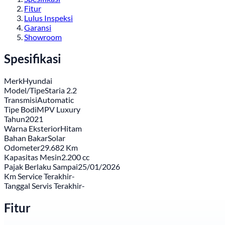
Fitur
Lulus Inspeksi
Garansi
Showroom
Spesifikasi
Merk
Hyundai
Model/Tipe
Staria 2.2
Transmisi
Automatic
Tipe Bodi
MPV Luxury
Tahun
2021
Warna Eksterior
Hitam
Bahan Bakar
Solar
Odometer
29.682 Km
Kapasitas Mesin
2.200 cc
Pajak Berlaku Sampai
25/01/2026
Km Service Terakhir
-
Tanggal Servis Terakhir
-
Fitur