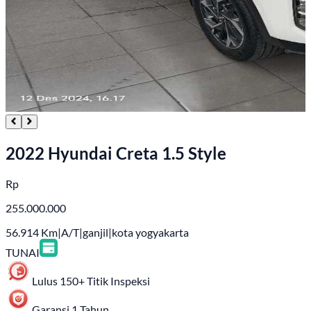
2022 Hyundai Creta 1.5 Style
Rp
255.000.000
56.914
Km
|
A/T
|
ganjil
|
kota yogyakarta
TUNAI
Lulus 150+ Titik Inspeksi
Garansi 1 Tahun