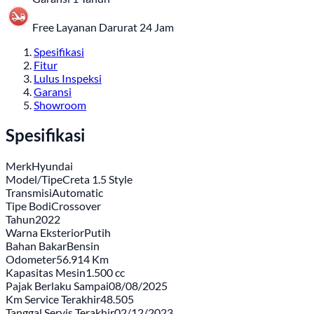
Free Layanan Darurat 24 Jam
Spesifikasi
Fitur
Lulus Inspeksi
Garansi
Showroom
Spesifikasi
Merk
Hyundai
Model/Tipe
Creta 1.5 Style
Transmisi
Automatic
Tipe Bodi
Crossover
Tahun
2022
Warna Eksterior
Putih
Bahan Bakar
Bensin
Odometer
56.914 Km
Kapasitas Mesin
1.500 cc
Pajak Berlaku Sampai
08/08/2025
Km Service Terakhir
48.505
Tanggal Servis Terakhir
02/12/2023