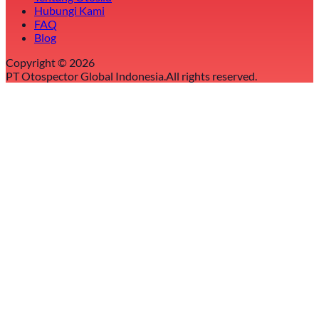
Hubungi Kami
FAQ
Blog
Copyright ©
2026
PT Otospector Global Indonesia.
All rights reserved.