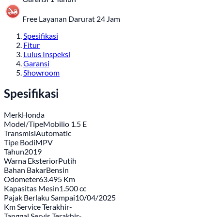
Free Layanan Darurat 24 Jam
Spesifikasi
Fitur
Lulus Inspeksi
Garansi
Showroom
Spesifikasi
Merk
Honda
Model/Tipe
Mobilio 1.5 E
Transmisi
Automatic
Tipe Bodi
MPV
Tahun
2019
Warna Eksterior
Putih
Bahan Bakar
Bensin
Odometer
63.495 Km
Kapasitas Mesin
1.500 cc
Pajak Berlaku Sampai
10/04/2025
Km Service Terakhir
-
Tanggal Servis Terakhir
-