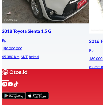
2018 Toyota Sienta 1.5 G
Rp
2016 To
150.000.000
Rp
65.380
Km
|
M/T
|
bekasi
160.000.
82.255
K