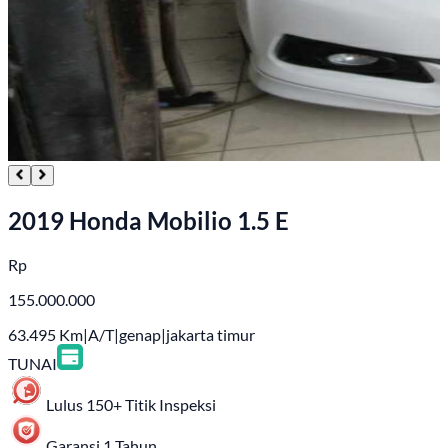
2019 Honda Mobilio 1.5 E
Rp
155.000.000
63.495
Km
|
A/T
|
genap
|
jakarta timur
TUNAI
Lulus 150+ Titik Inspeksi
Garansi 1 Tahun