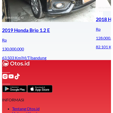
2018 Ho
Rp
2019 Honda Brio 1.2 E
128.000.
Rp
82.101
K
130.000.000
63.503
Km
|
M/T
|
bandung
INFORMASI
Tentang Otos.id