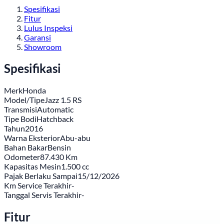
Spesifikasi
Fitur
Lulus Inspeksi
Garansi
Showroom
Spesifikasi
Merk
Honda
Model/Tipe
Jazz 1.5 RS
Transmisi
Automatic
Tipe Bodi
Hatchback
Tahun
2016
Warna Eksterior
Abu-abu
Bahan Bakar
Bensin
Odometer
87.430 Km
Kapasitas Mesin
1.500 cc
Pajak Berlaku Sampai
15/12/2026
Km Service Terakhir
-
Tanggal Servis Terakhir
-
Fitur