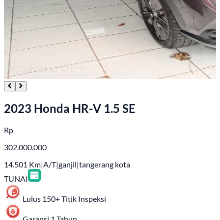
2023 Honda HR-V 1.5 SE
Rp
302.000.000
14.501
Km
|
A/T
|
ganjil
|
tangerang kota
TUNAI
Lulus 150+ Titik Inspeksi
Garansi 1 Tahun