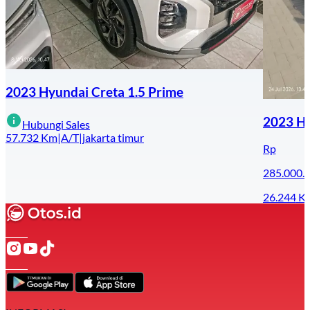
2023 Hyundai Creta 1.5 Prime
2023 Hy
Hubungi Sales
57.732
Km
|
A/T
|
jakarta timur
Rp
285.000.
26.244
K