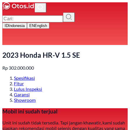
ID
Indonesia
EN
English
2023 Honda HR-V 1.5 SE
Rp
302.000.000
Spesifikasi
Fitur
Lulus Inspeksi
Garansi
Showroom
Mobil ini sudah terjual
Unit ini sudah tidak tersedia. Tapi jangan khawatir, kami sudah
siapkan rekomendasi mobil sejenis dengan kualitas yang sama