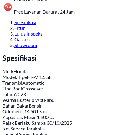
Free Layanan Darurat 24 Jam
Spesifikasi
Fitur
Lulus Inspeksi
Garansi
Showroom
Spesifikasi
Merk
Honda
Model/Tipe
HR-V 1.5 SE
Transmisi
Automatic
Tipe Bodi
Crossover
Tahun
2023
Warna Eksterior
Abu-abu
Bahan Bakar
Bensin
Odometer
14.501 Km
Kapasitas Mesin
1.500 cc
Pajak Berlaku Sampai
30/10/2025
Km Service Terakhir
-
Tanggal Servis Terakhir
-