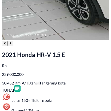
2021 Honda HR-V 1.5 E
Rp
229.000.000
30.452
Km
|
A/T
|
ganjil
|
tangerang kota
TUNAI
Lulus 150+ Titik Inspeksi
Garansi 1 Tahun