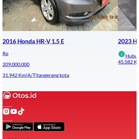
2016 Honda HR-V 1.5 E
2023 Hy
Rp
Hubun
45.582
K
209.000.000
31.942
Km
|
A/T
|
tangerang kota