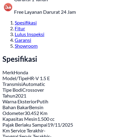
Free Layanan Darurat 24 Jam
Spesifikasi
Fitur
Lulus Inspeksi
Garansi
Showroom
Spesifikasi
Merk
Honda
Model/Tipe
HR-V 1.5 E
Transmisi
Automatic
Tipe Bodi
Crossover
Tahun
2021
Warna Eksterior
Putih
Bahan Bakar
Bensin
Odometer
30.452 Km
Kapasitas Mesin
1.500 cc
Pajak Berlaku Sampai
19/11/2025
Km Service Terakhir
-
Tanggal Servis Terakhir
-