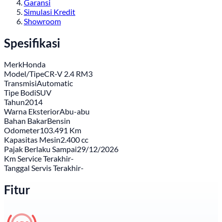
Garansi
Simulasi Kredit
Showroom
Spesifikasi
Merk
Honda
Model/Tipe
CR-V 2.4 RM3
Transmisi
Automatic
Tipe Bodi
SUV
Tahun
2014
Warna Eksterior
Abu-abu
Bahan Bakar
Bensin
Odometer
103.491 Km
Kapasitas Mesin
2.400 cc
Pajak Berlaku Sampai
29/12/2026
Km Service Terakhir
-
Tanggal Servis Terakhir
-
Fitur