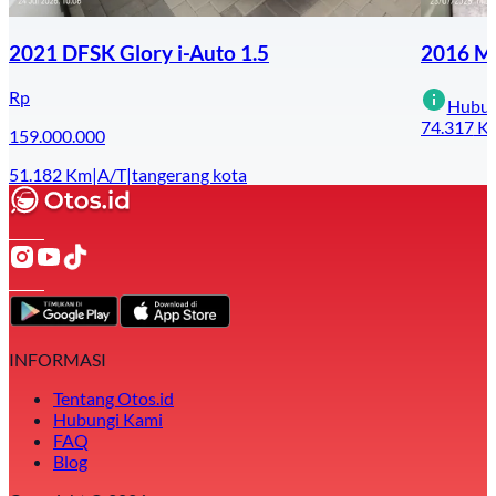
2021 DFSK Glory i-Auto 1.5
2016 Mi
Rp
Hubun
74.317
K
159.000.000
51.182
Km
|
A/T
|
tangerang kota
INFORMASI
Tentang Otos.id
Hubungi Kami
FAQ
Blog