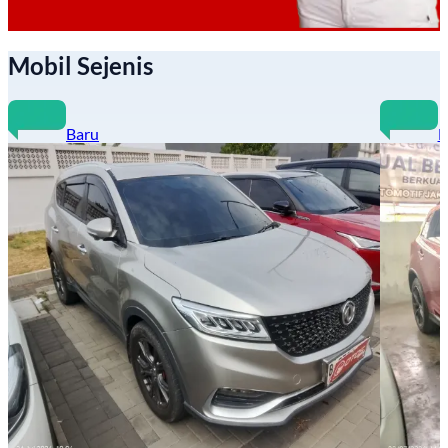
Mobil Sejenis
Baru
B