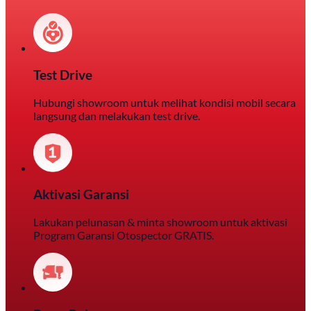
Test Drive
Hubungi showroom untuk melihat kondisi mobil secara
langsung dan melakukan test drive.
Aktivasi Garansi
Lakukan pelunasan & minta showroom untuk aktivasi
Program Garansi Otospector GRATIS.