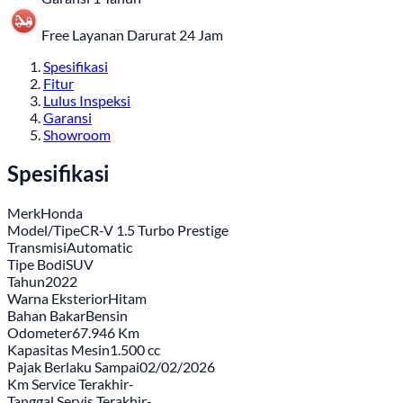
Free Layanan Darurat 24 Jam
Spesifikasi
Fitur
Lulus Inspeksi
Garansi
Showroom
Spesifikasi
Merk
Honda
Model/Tipe
CR-V 1.5 Turbo Prestige
Transmisi
Automatic
Tipe Bodi
SUV
Tahun
2022
Warna Eksterior
Hitam
Bahan Bakar
Bensin
Odometer
67.946 Km
Kapasitas Mesin
1.500 cc
Pajak Berlaku Sampai
02/02/2026
Km Service Terakhir
-
Tanggal Servis Terakhir
-