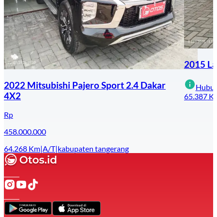
2015 La
2022 Mitsubishi Pajero Sport 2.4 Dakar
Hubun
4X2
65.387
K
Rp
458.000.000
64.268
Km
|
A/T
|
kabupaten tangerang