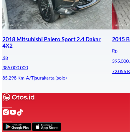
2018 Mitsubishi Pajero Sport 2.4 Dakar
2015 BM
4X2
Rp
Rp
395.000.
385.000.000
72.056
K
85.298
Km
|
A/T
|
surakarta (solo)