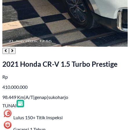
2021 Honda CR-V 1.5 Turbo Prestige
Rp
410.000.000
98.449
Km
|
A/T
|
genap
|
sukoharjo
TUNAI
Lulus 150+ Titik Inspeksi
Garansi 1 Tahun