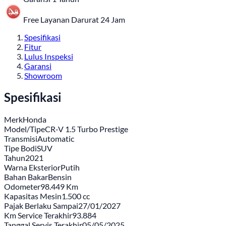
Free Layanan Darurat 24 Jam
Spesifikasi
Fitur
Lulus Inspeksi
Garansi
Showroom
Spesifikasi
Merk
Honda
Model/Tipe
CR-V 1.5 Turbo Prestige
Transmisi
Automatic
Tipe Bodi
SUV
Tahun
2021
Warna Eksterior
Putih
Bahan Bakar
Bensin
Odometer
98.449 Km
Kapasitas Mesin
1.500 cc
Pajak Berlaku Sampai
27/01/2027
Km Service Terakhir
93.884
Tanggal Servis Terakhir
05/05/2025