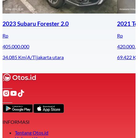
2023 Subaru Forester 2.0
2021 To
Rp
Rp
405.000.000
420.000.
34.085
Km
|
A/T
|
jakarta utara
69.422
K
INFORMASI
Tentang Otos.id