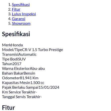
Spesifikasi
Fitur
Lulus Inspeksi
Garansi
Showroom
Spesifikasi
Merk
Honda
Model/Tipe
CR-V 1.5 Turbo Prestige
Transmisi
Automatic
Tipe Bodi
SUV
Tahun
2017
Warna Eksterior
Abu-abu
Bahan Bakar
Bensin
Odometer
81.941 Km
Kapasitas Mesin
1.500 cc
Pajak Berlaku Sampai
15/01/2024
Km Service Terakhir
-
Tanggal Servis Terakhir
-
Fitur