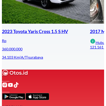
2023 Toyota Yaris Cross 1.5 S HV
2017 Mi
Rp
Hubun
121.161
360.000.000
34.103
Km
|
A/T
|
surabaya