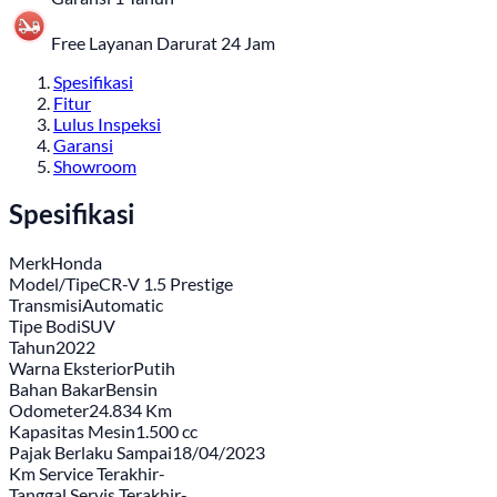
Free Layanan Darurat 24 Jam
Spesifikasi
Fitur
Lulus Inspeksi
Garansi
Showroom
Spesifikasi
Merk
Honda
Model/Tipe
CR-V 1.5 Prestige
Transmisi
Automatic
Tipe Bodi
SUV
Tahun
2022
Warna Eksterior
Putih
Bahan Bakar
Bensin
Odometer
24.834 Km
Kapasitas Mesin
1.500 cc
Pajak Berlaku Sampai
18/04/2023
Km Service Terakhir
-
Tanggal Servis Terakhir
-