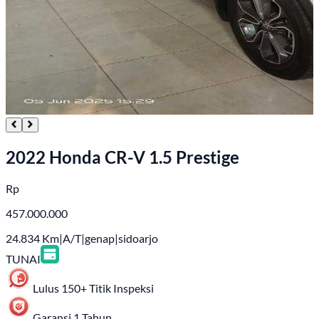
2022 Honda CR-V 1.5 Prestige
Rp
457.000.000
24.834
Km
|
A/T
|
genap
|
sidoarjo
TUNAI
Lulus 150+ Titik Inspeksi
Garansi 1 Tahun