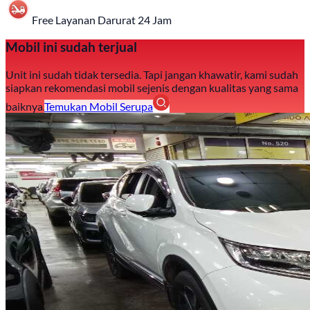
Free Layanan Darurat 24 Jam
Mobil ini sudah terjual
Unit ini sudah tidak tersedia. Tapi jangan khawatir, kami sudah
siapkan rekomendasi mobil sejenis dengan kualitas yang sama
baiknya.
Temukan Mobil Serupa