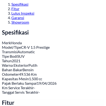
Spesifikasi
Fitur
Lulus Inspeksi
Garansi
Showroom
Spesifikasi
Merk
Honda
Model/Tipe
CR-V 1.5 Prestige
Transmisi
Automatic
Tipe Bodi
SUV
Tahun
2021
Warna Eksterior
Putih
Bahan Bakar
Bensin
Odometer
49.536 Km
Kapasitas Mesin
1.500 cc
Pajak Berlaku Sampai
19/04/2026
Km Service Terakhir
-
Tanggal Servis Terakhir
-
Fitur