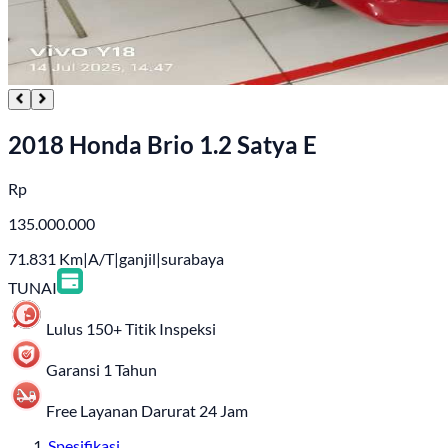
2018 Honda Brio 1.2 Satya E
Rp
135.000.000
71.831
Km
|
A/T
|
ganjil
|
surabaya
TUNAI
Lulus 150+ Titik Inspeksi
Garansi 1 Tahun
Free Layanan Darurat 24 Jam
Spesifikasi