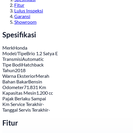
Fitur
Lulus Inspeksi
Garansi
Showroom
Spesifikasi
Merk
Honda
Model/Tipe
Brio 1.2 Satya E
Transmisi
Automatic
Tipe Bodi
Hatchback
Tahun
2018
Warna Eksterior
Merah
Bahan Bakar
Bensin
Odometer
71.831 Km
Kapasitas Mesin
1.200 cc
Pajak Berlaku Sampai
Km Service Terakhir
-
Tanggal Servis Terakhir
-
Fitur