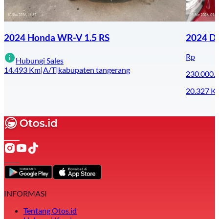
2024 Honda WR-V 1.5 RS
2024 Da
Rp
Hubungi Sales
14.493
Km
|
A/T
|
kabupaten tangerang
230.000.
20.327
K
INFORMASI
Tentang Otos.id