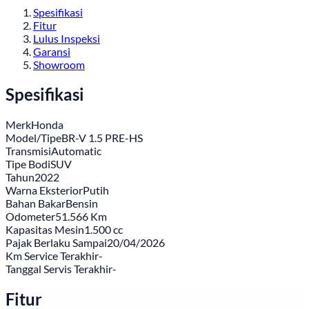
Spesifikasi
Fitur
Lulus Inspeksi
Garansi
Showroom
Spesifikasi
Merk
Honda
Model/Tipe
BR-V 1.5 PRE-HS
Transmisi
Automatic
Tipe Bodi
SUV
Tahun
2022
Warna Eksterior
Putih
Bahan Bakar
Bensin
Odometer
51.566 Km
Kapasitas Mesin
1.500 cc
Pajak Berlaku Sampai
20/04/2026
Km Service Terakhir
-
Tanggal Servis Terakhir
-
Fitur