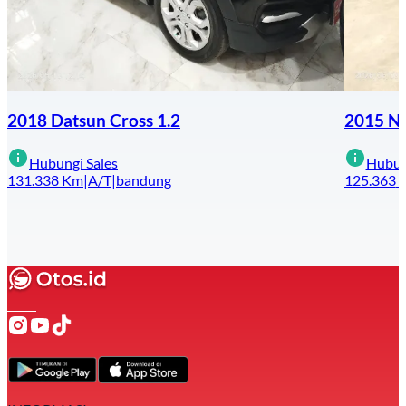
2018 Datsun Cross 1.2
2015 Nis
Hubungi Sales
Hubun
131.338
Km
|
A/T
|
bandung
125.363