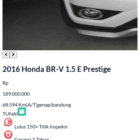
2016 Honda BR-V 1.5 E Prestige
Rp
189.000.000
68.594
Km
|
A/T
|
genap
|
bandung
TUNAI
Lulus 150+ Titik Inspeksi
Garansi 1 Tahun