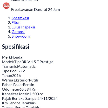
Free Layanan Darurat 24 Jam
Spesifikasi
Fitur
Lulus Inspeksi
Garansi
Showroom
Spesifikasi
Merk
Honda
Model/Tipe
BR-V 1.5 E Prestige
Transmisi
Automatic
Tipe Bodi
SUV
Tahun
2016
Warna Eksterior
Putih
Bahan Bakar
Bensin
Odometer
68.594 Km
Kapasitas Mesin
1.500 cc
Pajak Berlaku Sampai
24/11/2024
Km Service Terakhir
-
Tanggal Servis Terakhir
-