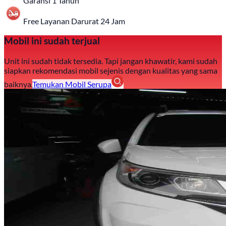
Garansi 1 Tahun
Free Layanan Darurat 24 Jam
Mobil ini sudah terjual
Unit ini sudah tidak tersedia. Tapi jangan khawatir, kami sudah
siapkan rekomendasi mobil sejenis dengan kualitas yang sama
baiknya.
Temukan Mobil Serupa