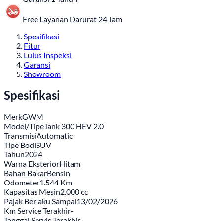
Free Layanan Darurat 24 Jam
Spesifikasi
Fitur
Lulus Inspeksi
Garansi
Showroom
Spesifikasi
Merk
GWM
Model/Tipe
Tank 300 HEV 2.0
Transmisi
Automatic
Tipe Bodi
SUV
Tahun
2024
Warna Eksterior
Hitam
Bahan Bakar
Bensin
Odometer
1.544 Km
Kapasitas Mesin
2.000 cc
Pajak Berlaku Sampai
13/02/2026
Km Service Terakhir
-
Tanggal Servis Terakhir
-