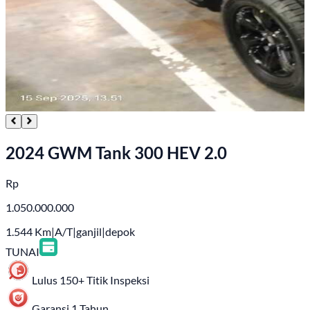
2024 GWM Tank 300 HEV 2.0
Rp
1.050.000.000
1.544
Km
|
A/T
|
ganjil
|
depok
TUNAI
Lulus 150+ Titik Inspeksi
Garansi 1 Tahun