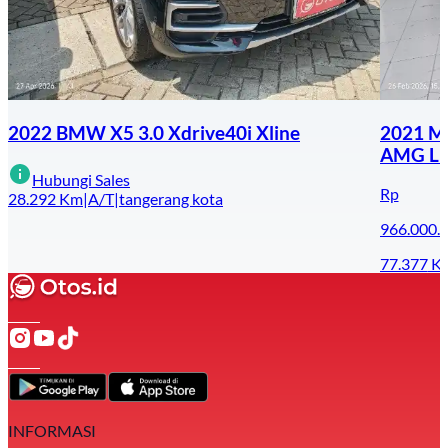
2022 BMW X5 3.0 Xdrive40i Xline
2021 M
AMG Li
Hubungi Sales
Rp
28.292
Km
|
A/T
|
tangerang kota
966.000.
77.377
K
INFORMASI