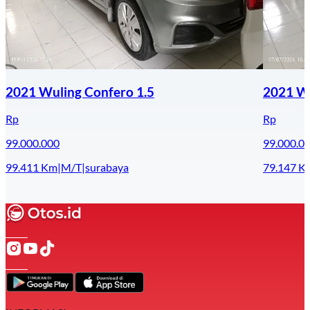
2021 Wuling Confero 1.5
2021 Wu
Rp
Rp
99.000.000
99.000.0
99.411
Km
|
M/T
|
surabaya
79.147
K