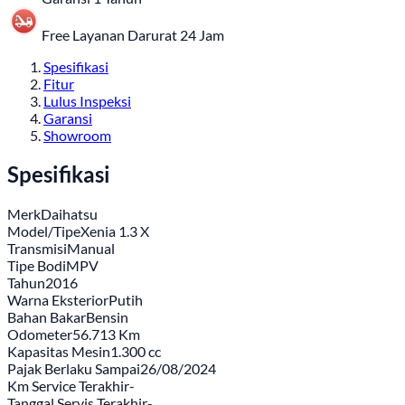
Free Layanan Darurat 24 Jam
Spesifikasi
Fitur
Lulus Inspeksi
Garansi
Showroom
Spesifikasi
Merk
Daihatsu
Model/Tipe
Xenia 1.3 X
Transmisi
Manual
Tipe Bodi
MPV
Tahun
2016
Warna Eksterior
Putih
Bahan Bakar
Bensin
Odometer
56.713 Km
Kapasitas Mesin
1.300 cc
Pajak Berlaku Sampai
26/08/2024
Km Service Terakhir
-
Tanggal Servis Terakhir
-