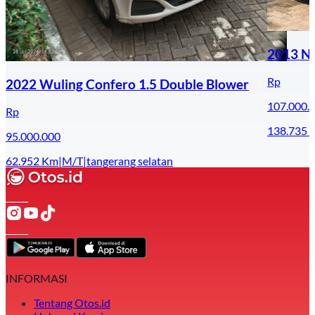
2013 Ni
Rp
2022 Wuling Confero 1.5 Double Blower
107.000.
Rp
138.735
95.000.000
62.952
Km
|
M/T
|
tangerang selatan
INFORMASI
Tentang Otos.id