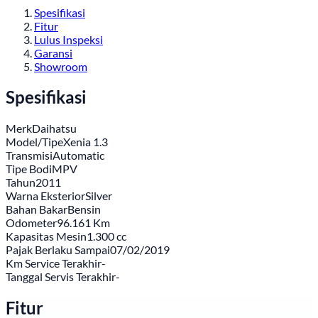
Spesifikasi
Fitur
Lulus Inspeksi
Garansi
Showroom
Spesifikasi
Merk
Daihatsu
Model/Tipe
Xenia 1.3
Transmisi
Automatic
Tipe Bodi
MPV
Tahun
2011
Warna Eksterior
Silver
Bahan Bakar
Bensin
Odometer
96.161 Km
Kapasitas Mesin
1.300 cc
Pajak Berlaku Sampai
07/02/2019
Km Service Terakhir
-
Tanggal Servis Terakhir
-
Fitur