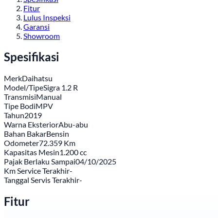
Fitur
Lulus Inspeksi
Garansi
Showroom
Spesifikasi
Merk
Daihatsu
Model/Tipe
Sigra 1.2 R
Transmisi
Manual
Tipe Bodi
MPV
Tahun
2019
Warna Eksterior
Abu-abu
Bahan Bakar
Bensin
Odometer
72.359 Km
Kapasitas Mesin
1.200 cc
Pajak Berlaku Sampai
04/10/2025
Km Service Terakhir
-
Tanggal Servis Terakhir
-
Fitur