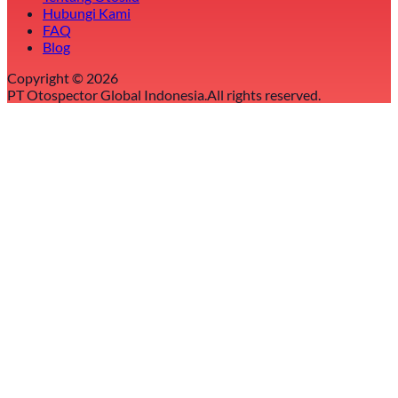
Hubungi Kami
FAQ
Blog
Copyright ©
2026
PT Otospector Global Indonesia.
All rights reserved.