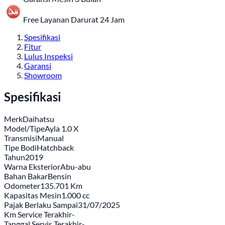
Free Layanan Darurat 24 Jam
Spesifikasi
Fitur
Lulus Inspeksi
Garansi
Showroom
Spesifikasi
Merk
Daihatsu
Model/Tipe
Ayla 1.0 X
Transmisi
Manual
Tipe Bodi
Hatchback
Tahun
2019
Warna Eksterior
Abu-abu
Bahan Bakar
Bensin
Odometer
135.701 Km
Kapasitas Mesin
1.000 cc
Pajak Berlaku Sampai
31/07/2025
Km Service Terakhir
-
Tanggal Servis Terakhir
-