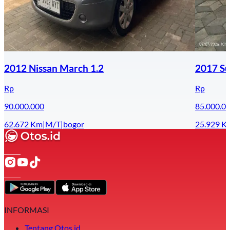
2012 Nissan March 1.2
2017 Su
Rp
Rp
90.000.000
85.000.0
62.672
Km
|
M/T
|
bogor
25.929
K
INFORMASI
Tentang Otos.id