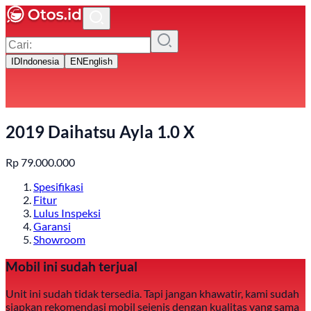
ID
Indonesia
EN
English
2019 Daihatsu Ayla 1.0 X
Rp
79.000.000
Spesifikasi
Fitur
Lulus Inspeksi
Garansi
Showroom
Mobil ini sudah terjual
Unit ini sudah tidak tersedia. Tapi jangan khawatir, kami sudah
siapkan rekomendasi mobil sejenis dengan kualitas yang sama