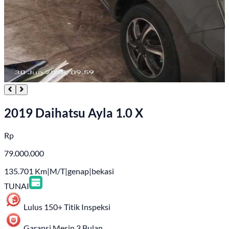
2019 Daihatsu Ayla 1.0 X
Rp
79.000.000
135.701
Km
|
M/T
|
genap
|
bekasi
TUNAI
Lulus 150+ Titik Inspeksi
Garansi Mesin 3 Bulan