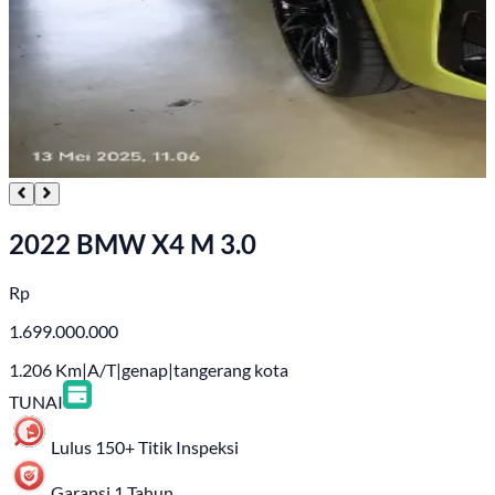
2022 BMW X4 M 3.0
Rp
1.699.000.000
1.206
Km
|
A/T
|
genap
|
tangerang kota
TUNAI
Lulus 150+ Titik Inspeksi
Garansi 1 Tahun