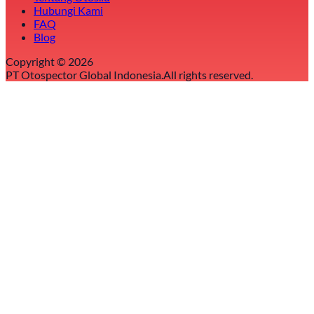
Hubungi Kami
FAQ
Blog
Copyright ©
2026
PT Otospector Global Indonesia.
All rights reserved.