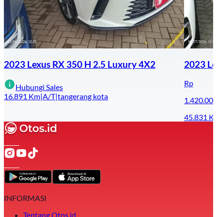
2023 Lexus RX 350 H 2.5 Luxury 4X2
2023 Le
Rp
Hubungi Sales
16.891
Km
|
A/T
|
tangerang kota
1.420.00
45.831
K
INFORMASI
Tentang Otos.id