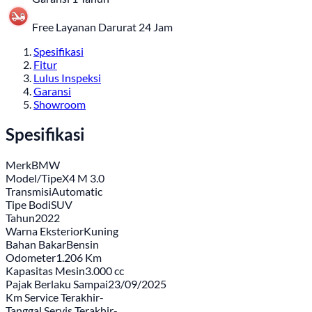
Free Layanan Darurat 24 Jam
Spesifikasi
Fitur
Lulus Inspeksi
Garansi
Showroom
Spesifikasi
Merk
BMW
Model/Tipe
X4 M 3.0
Transmisi
Automatic
Tipe Bodi
SUV
Tahun
2022
Warna Eksterior
Kuning
Bahan Bakar
Bensin
Odometer
1.206 Km
Kapasitas Mesin
3.000 cc
Pajak Berlaku Sampai
23/09/2025
Km Service Terakhir
-
Tanggal Servis Terakhir
-