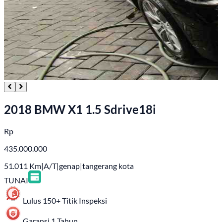
2018 BMW X1 1.5 Sdrive18i
Rp
435.000.000
51.011
Km
|
A/T
|
genap
|
tangerang kota
TUNAI
Lulus 150+ Titik Inspeksi
Garansi 1 Tahun