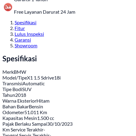
Free Layanan Darurat 24 Jam
Spesifikasi
Fitur
Lulus Inspeksi
Garansi
Showroom
Spesifikasi
Merk
BMW
Model/Tipe
X1 1.5 Sdrive18i
Transmisi
Automatic
Tipe Bodi
SUV
Tahun
2018
Warna Eksterior
Hitam
Bahan Bakar
Bensin
Odometer
51.011 Km
Kapasitas Mesin
1.500 cc
Pajak Berlaku Sampai
30/10/2023
Km Service Terakhir
-
Tanggal Servis Terakhir
-