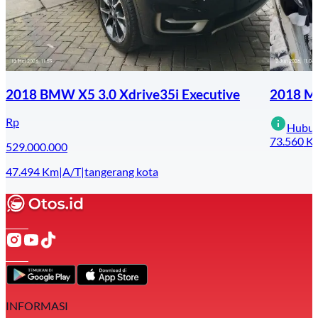
2018 BMW X5 3.0 Xdrive35i Executive
2018 M
Rp
Hubun
73.560
K
529.000.000
47.494
Km
|
A/T
|
tangerang kota
INFORMASI