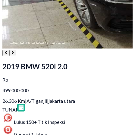
2019 BMW 520i 2.0
Rp
499.000.000
26.306
Km
|
A/T
|
ganjil
|
jakarta utara
TUNAI
Lulus 150+ Titik Inspeksi
Garansi 1 Tahun