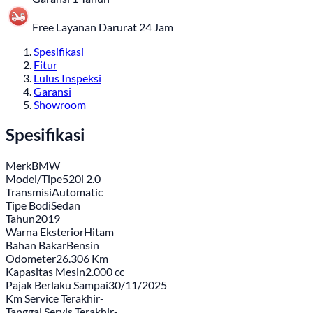
Free Layanan Darurat 24 Jam
Spesifikasi
Fitur
Lulus Inspeksi
Garansi
Showroom
Spesifikasi
Merk
BMW
Model/Tipe
520i 2.0
Transmisi
Automatic
Tipe Bodi
Sedan
Tahun
2019
Warna Eksterior
Hitam
Bahan Bakar
Bensin
Odometer
26.306 Km
Kapasitas Mesin
2.000 cc
Pajak Berlaku Sampai
30/11/2025
Km Service Terakhir
-
Tanggal Servis Terakhir
-