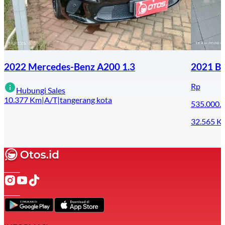
2022 Mercedes-Benz A200 1.3
2021 B
Rp
Hubungi Sales
10.377
Km
|
A/T
|
tangerang kota
535.000.
32.565
K