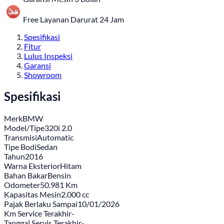
Free Layanan Darurat 24 Jam
Spesifikasi
Fitur
Lulus Inspeksi
Garansi
Showroom
Spesifikasi
Merk
BMW
Model/Tipe
320i 2.0
Transmisi
Automatic
Tipe Bodi
Sedan
Tahun
2016
Warna Eksterior
Hitam
Bahan Bakar
Bensin
Odometer
50.981 Km
Kapasitas Mesin
2.000 cc
Pajak Berlaku Sampai
10/01/2026
Km Service Terakhir
-
Tanggal Servis Terakhir
-