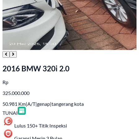
2016 BMW 320i 2.0
Rp
325.000.000
50.981
Km
|
A/T
|
genap
|
tangerang kota
TUNAI
Lulus 150+ Titik Inspeksi
Garansi Mesin 3 Bulan