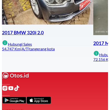
2017 BMW 320i 2.0
2017 Me
Hubungi Sales
54.747
Km
|
A/T
|
tangerang kota
Hubun
72.156
K