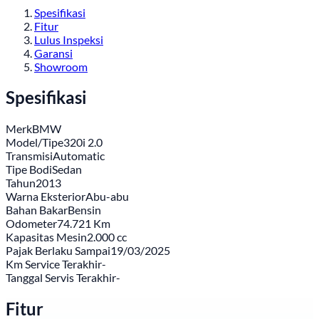
Spesifikasi
Fitur
Lulus Inspeksi
Garansi
Showroom
Spesifikasi
Merk
BMW
Model/Tipe
320i 2.0
Transmisi
Automatic
Tipe Bodi
Sedan
Tahun
2013
Warna Eksterior
Abu-abu
Bahan Bakar
Bensin
Odometer
74.721 Km
Kapasitas Mesin
2.000 cc
Pajak Berlaku Sampai
19/03/2025
Km Service Terakhir
-
Tanggal Servis Terakhir
-
Fitur