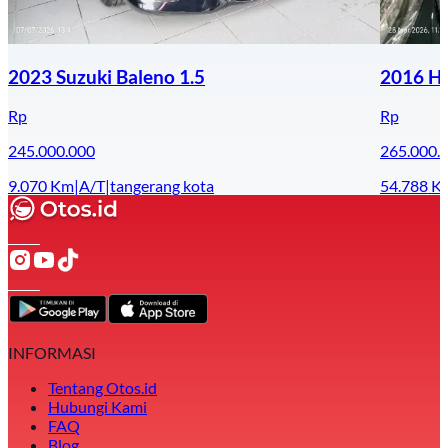
2023 Suzuki Baleno 1.5
2016 Ho
Rp
Rp
245.000.000
265.000.
9.070
Km
|
A/T
|
tangerang kota
54.788
K
INFORMASI
Tentang Otos.id
Hubungi Kami
FAQ
Blog