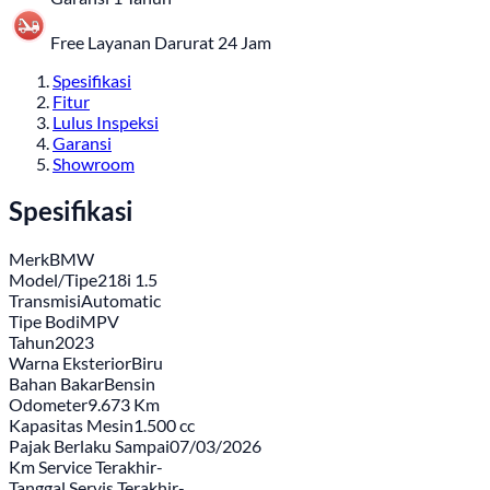
Free Layanan Darurat 24 Jam
Spesifikasi
Fitur
Lulus Inspeksi
Garansi
Showroom
Spesifikasi
Merk
BMW
Model/Tipe
218i 1.5
Transmisi
Automatic
Tipe Bodi
MPV
Tahun
2023
Warna Eksterior
Biru
Bahan Bakar
Bensin
Odometer
9.673 Km
Kapasitas Mesin
1.500 cc
Pajak Berlaku Sampai
07/03/2026
Km Service Terakhir
-
Tanggal Servis Terakhir
-