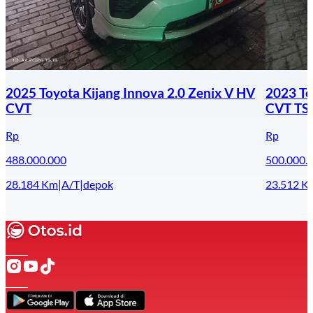
2025 Toyota Kijang Innova 2.0 Zenix V HV
2023 To
CVT
CVT TS
Rp
Rp
488.000.000
500.000.
28.184
Km
|
A/T
|
depok
23.512
K