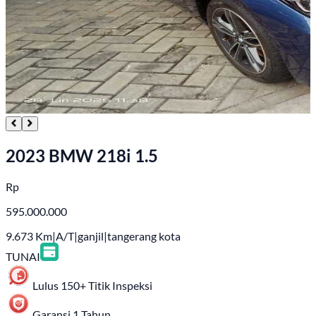
2023 BMW 218i 1.5
Rp
595.000.000
9.673
Km
|
A/T
|
ganjil
|
tangerang kota
TUNAI
Lulus 150+ Titik Inspeksi
Garansi 1 Tahun